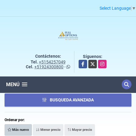
Select Language
▼
Contáctenos:
Síguenos:
Tel.
+5154257049
Facebook
X
Instagram
Cel.
+51924300800
-
MENÚ
BUSQUEDA AVANZADA
Ordenar por:
Más nuevo
Menor precio
Mayor precio