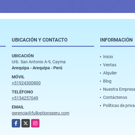
UBICACIÓN Y CONTACTO
INFORMACIÓN
UBICACIÓN
Inicio
Urb. San Antonio A-9, Cayma
Ventas
Arequipa - Arequipa - Perú
Alquiler
MÓVIL
Blog
+51924300800
Nuestra Empres
TELÉFONO
Contáctenos
+5154257049
Políticas de priv
EMAIL
gerencia@fulloptionsperu.com
Facebook
X
Instagram