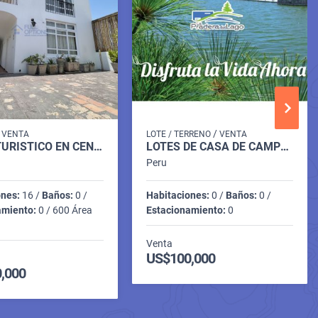
/
/
VENTA
LOTE / TERRENO
VENTA
HOTEL TURISTICO EN CENTRO HISTORICO DE AREQUIPA
LOTES DE CASA DE CAMPO EN LA JOYA
Peru
ones:
16 /
Baños:
0 /
Habitaciones:
0 /
Baños:
0 /
amiento:
0 / 600 Área
Estacionamiento:
0
Venta
US$100,000
,000