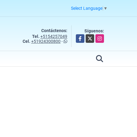
Select Language
▼
Contáctenos:
Síguenos:
Tel.
+5154257049
Facebook
X
Instagram
Cel.
+51924300800
-