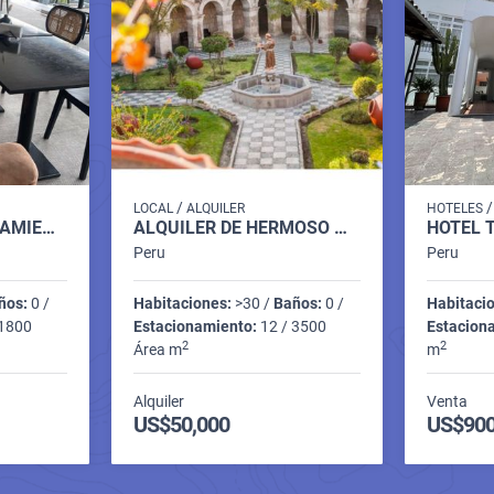
/
LOCAL
ALQUILER
HOTELES
HOTEL EN FUNCIONAMIENTO EN SAN ISIDRO LIMA
ALQUILER DE HERMOSO MONUMENTO HISTÓRICO
Peru
Peru
ños:
0 /
Habitaciones:
>30 /
Baños:
0 /
Habitaci
 1800
Estacionamiento:
12 / 3500
Estacion
2
2
Área m
m
Alquiler
Venta
US$50,000
US$900