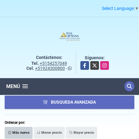
Select Language
▼
Contáctenos:
Síguenos:
Tel.
+5154257049
Facebook
X
Instagram
Cel.
+51924300800
-
MENÚ
BUSQUEDA AVANZADA
Ordenar por:
Más nuevo
Menor precio
Mayor precio