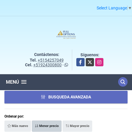
Select Language
▼
Contáctenos:
Síguenos:
Tel.
+5154257049
Facebook
X
Instagram
Cel.
+51924300800
-
MENÚ
BUSQUEDA AVANZADA
Ordenar por:
Más nuevo
Menor precio
Mayor precio