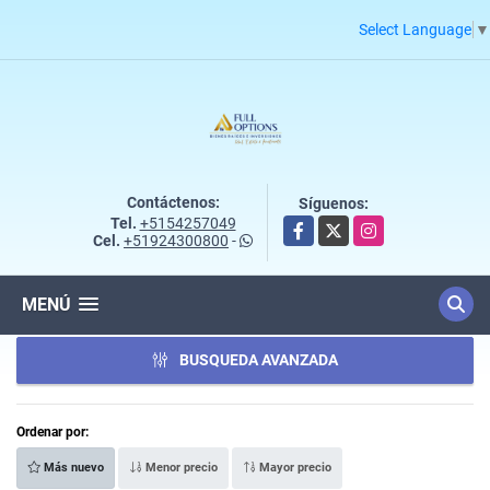
Select Language
▼
Contáctenos:
Síguenos:
Tel.
+5154257049
Facebook
X
Instagram
Cel.
+51924300800
-
MENÚ
BUSQUEDA AVANZADA
Ordenar por:
Más nuevo
Menor precio
Mayor precio