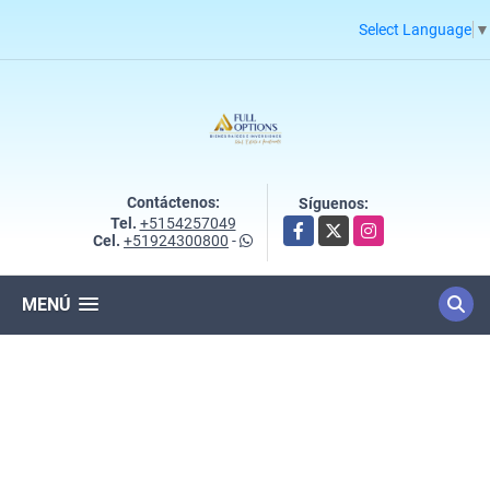
Select Language
▼
Contáctenos:
Síguenos:
Tel.
+5154257049
Facebook
X
Instagram
Cel.
+51924300800
-
MENÚ