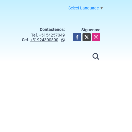
Select Language
▼
Contáctenos:
Síguenos:
Tel.
+5154257049
Facebook
X
Instagram
Cel.
+51924300800
-