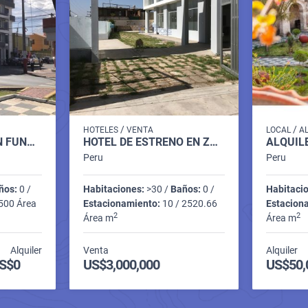
/
/
HOTELES
VENTA
LOCAL
A
VENTA DE HOTEL EN FUNCIONAMIENTO EN YANAHUARA
HOTEL DE ESTRENO EN ZONA COMERCIAL
Peru
Peru
ños:
0 /
Habitaciones:
>30 /
Baños:
0 /
Habitaci
500 Área
Estacionamiento:
10 / 2520.66
Estacion
2
2
Área m
Área m
Alquiler
Venta
Alquiler
S$0
US$3,000,000
US$50,