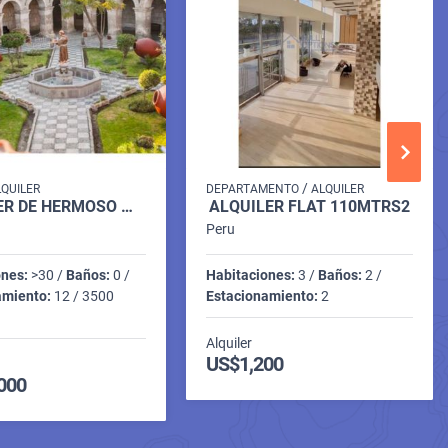
/
LQUILER
DEPARTAMENTO
ALQUILER
ALQUILER DE HERMOSO MONUMENTO HISTÓRICO
ALQUILER FLAT 110MTRS2
Peru
ones:
>30 /
Baños:
0 /
Habitaciones:
3 /
Baños:
2 /
amiento:
12 / 3500
Estacionamiento:
2
Alquiler
US$1,200
000