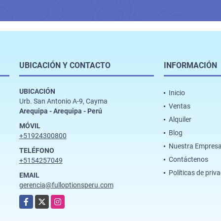
UBICACIÓN Y CONTACTO
INFORMACIÓN
UBICACIÓN
Inicio
Urb. San Antonio A-9, Cayma
Ventas
Arequipa - Arequipa - Perú
Alquiler
MÓVIL
Blog
+51924300800
Nuestra Empres
TELÉFONO
Contáctenos
+5154257049
Políticas de priv
EMAIL
gerencia@fulloptionsperu.com
Facebook
X
Instagram