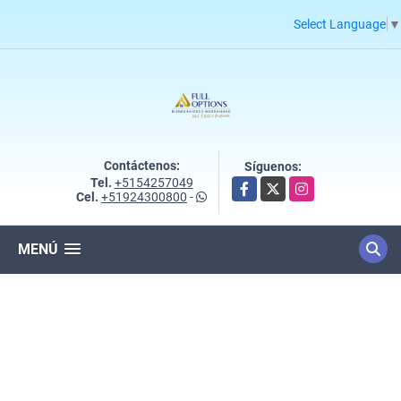
Select Language
▼
Contáctenos:
Síguenos:
Tel.
+5154257049
Facebook
X
Instagram
Cel.
+51924300800
-
MENÚ