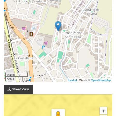
200 m
500 ft
Leaflet
| Wasi - ©
OpenStreetMap
Street View