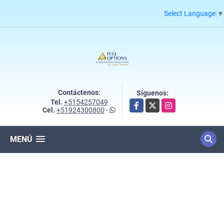
Select Language
▼
Contáctenos:
Síguenos:
Tel.
+5154257049
Facebook
X
Instagram
Cel.
+51924300800
-
MENÚ